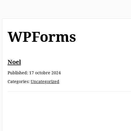
Inscription
illuminations Noël
Inscription marché de
WPForms
Noël
Noel
Published:
17 octobre 2024
Categories:
Uncategorized