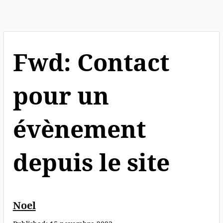
Inscription
illuminations Noël
Inscription marché de
Fwd: Contact
Noël
pour un
évènement
depuis le site
Noel