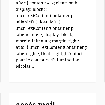
after { content: « »; clear: both;
display: block; }
.mcnTextContentContainer p
.alignleft { float: left; }
.mcnTextContentContainer p
.aligncenter { display: block;
margin-left: auto; margin-right:
auto; } .mcnTextContentContainer p
.alignright { float: right; } Contact
pour le concours d’illumination
Nicolas…
accès mail