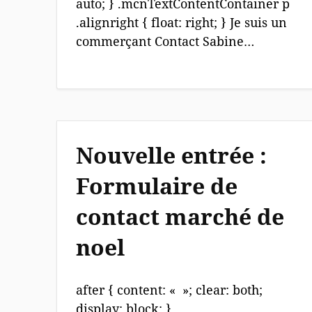
auto; } .mcnTextContentContainer p
.alignright { float: right; } Je suis un
commerçant Contact Sabine…
Nouvelle entrée :
Formulaire de
contact marché de
noel
after { content: « »; clear: both;
display: block; }