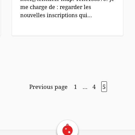
me charge de : regarder les
nouvelles inscriptions qui…
View more posts:
Previous page
1
…
4
5