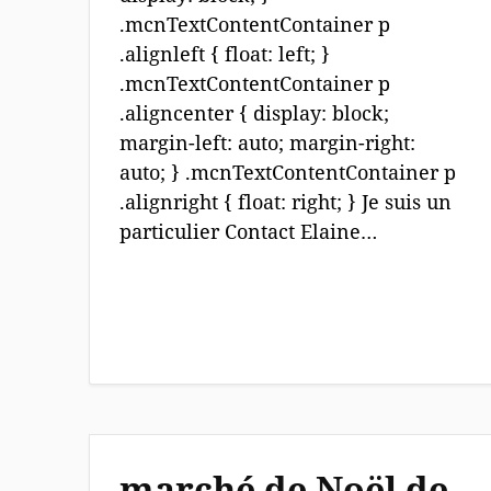
.mcnTextContentContainer p
.alignleft { float: left; }
.mcnTextContentContainer p
.aligncenter { display: block;
margin-left: auto; margin-right:
auto; } .mcnTextContentContainer p
.alignright { float: right; } Je suis un
particulier Contact Elaine…
marché de Noël de