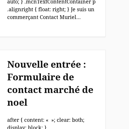
auto; } .mcnTextContentContainer p
.alignright { float: right; } Je suis un
commerçant Contact Muriel…
Nouvelle entrée :
Formulaire de
contact marché de
noel
after { content: « »; clear: both;
display: block; }