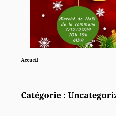
Accueil
Inscription
illuminations Noël
Inscription marché de
Catégorie :
Uncategori
Noël