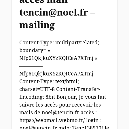
tencin@noel.fr –
mailing
Content-Type: multipart/related;
boundary= »————
Nfp61QkjkuXYzKQICeA7XTmj »
————–
Nfp61QkjkuXYzKQICeA7XTmj
Content-Type: text/html;
charset=UTF-8 Content-Transfer-
Encoding: 8bit Bonjour, Je vous fait
suivre les accès pour recevoir les
mails de noel@tencin.fr accès :
https://webmail.webmo.fr/ login :
noel@tencin.fr mdp: Tenc138570! Je